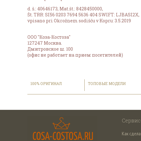
d. š.: 40646173, Mat.št.: 8428450000,
Št. TRR: SI56 0203 7694 5636 404 SWIFT: ‎LJBASI2X,
vpisano pri Okrožnem sodišču v Kopru: 3.5.2019
ООО "Коза-Костоза"
127247 Москва.
Дмитровское ш. 100
(офис не работает на прием посетителей)
100% ОРИГИНАЛ
ТОПОВЫЕ МОДЕЛИ
Сервис
Как сдела