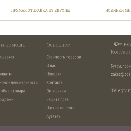
ПРЯМАЯ ОТПРАВКА ИЗ ЕВРОПЫ
НОВИНКИ МИ
Рег
 и помощь
Основное
Контак
ть заказ
Стоимость товаров
О нас
Бутсы, перч
оплаты
Новости
zakaz@cosa
 конфиденциальности
Контакты
Telegram
 обмен товара
Оптовикам
продажи
Защита прав
й
Частые вопросы
Аутлеты