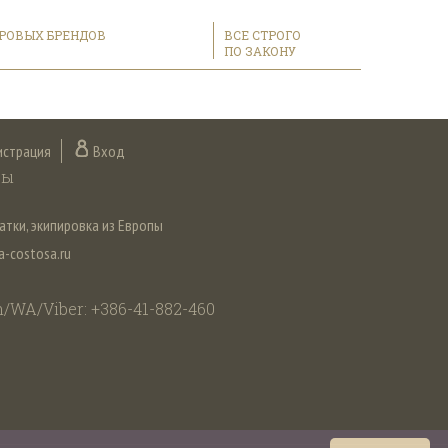
РОВЫХ БРЕНДОВ
ВСЕ СТРОГО
ПО ЗАКОНУ
истрация
Вход
ты
атки, экипировка из Европы
-costosa.ru
/WA/Viber: +386-41-882-460